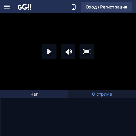
Вход / Регистрация
Чат
О стриме