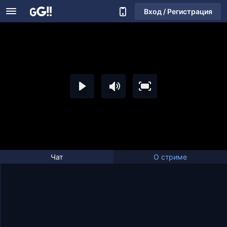
Вход / Регистрация
Чат
О стриме