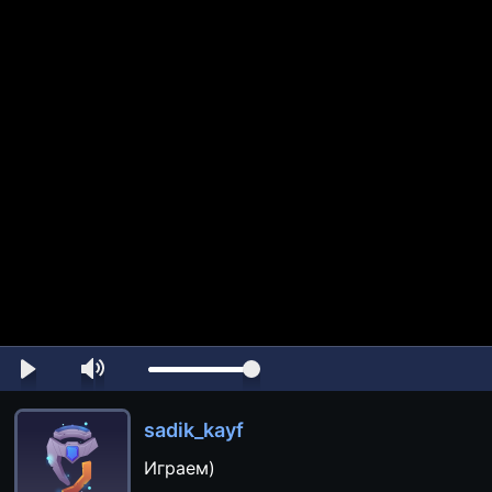
sadik_kayf
Играем)