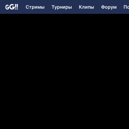
Стримы
Турниры
Клипы
Форум
П