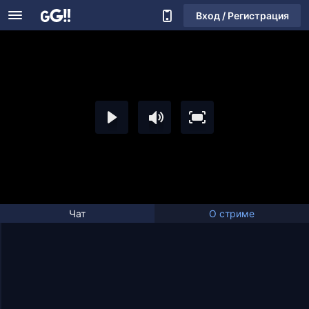
Вход / Регистрация
Чат
О стриме