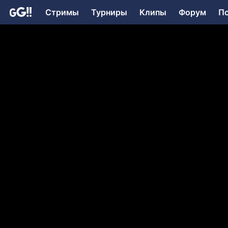
Стримы
Турниры
Клипы
Форум
П