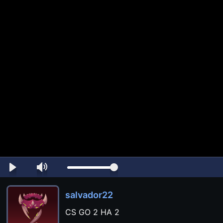
salvador22
CS GO 2 НА 2