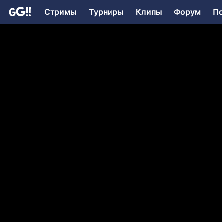
Стримы
Турниры
Клипы
Форум
П