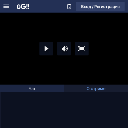
Вход / Регистрация
Чат
О стриме