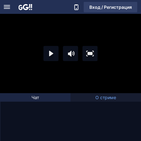
Вход / Регистрация
Чат
О стриме