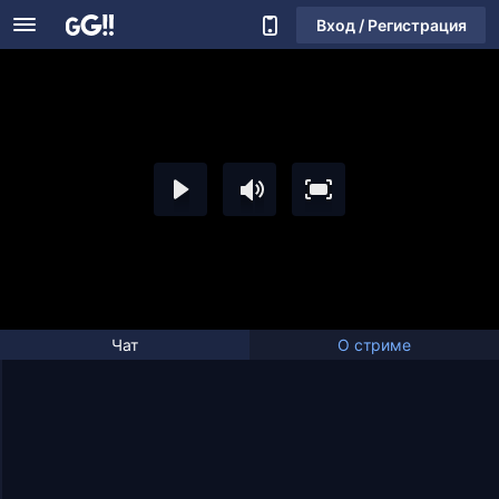
Вход / Регистрация
Чат
О стриме