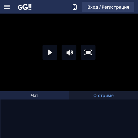
Вход / Регистрация
Чат
О стриме