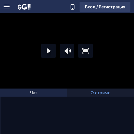
Вход / Регистрация
Чат
О стриме