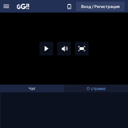
Вход / Регистрация
Чат
О стриме