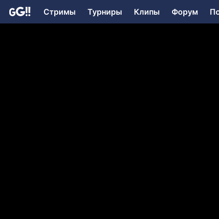
Стримы
Турниры
Клипы
Форум
П