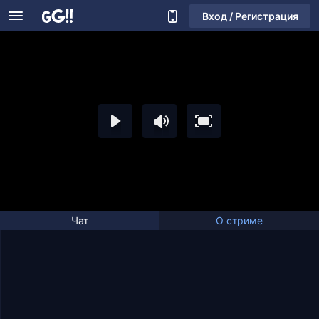
Вход / Регистрация
Чат
О стриме