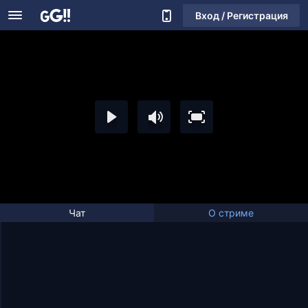
Вход / Регистрация
Чат
О стриме