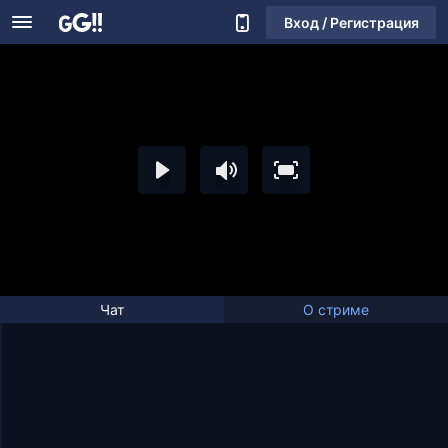
Вход / Регистрация
Чат
О стриме