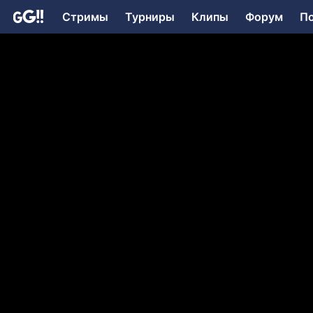
Стримы
Турниры
Клипы
Форум
П