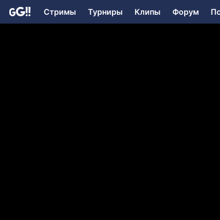
Стримы
Турниры
Клипы
Форум
П