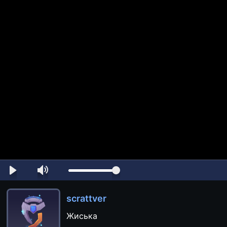
scrattver
Жиська