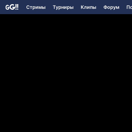
Стримы
Турниры
Клипы
Форум
П