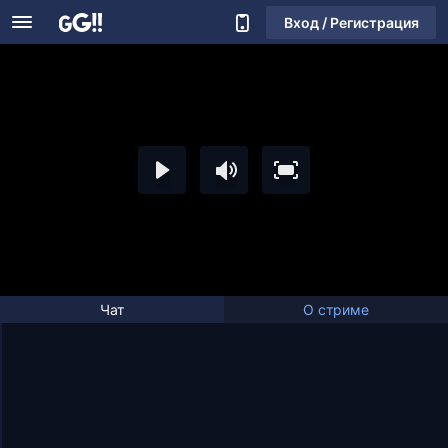
Вход / Регистрация
Чат
О стриме