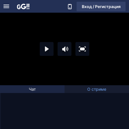
Вход / Регистрация
Чат
О стриме