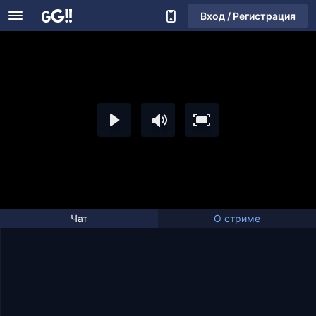
Вход / Регистрация
Чат
О стриме