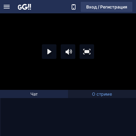
Вход / Регистрация
Чат
О стриме