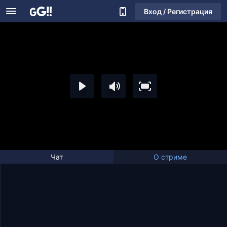
Вход / Регистрация
Чат
О стриме