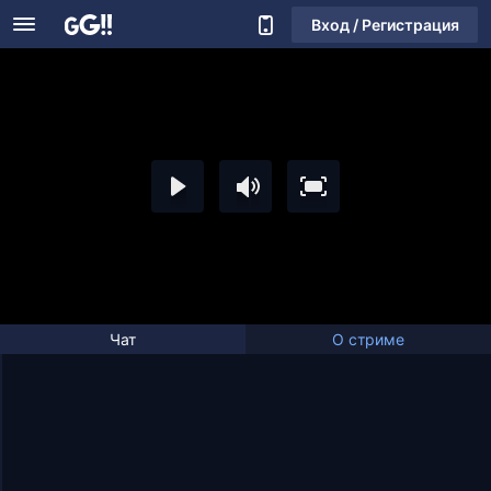
Вход / Регистрация
Чат
О стриме