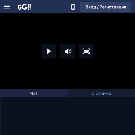
Вход / Регистрация
Чат
О стриме