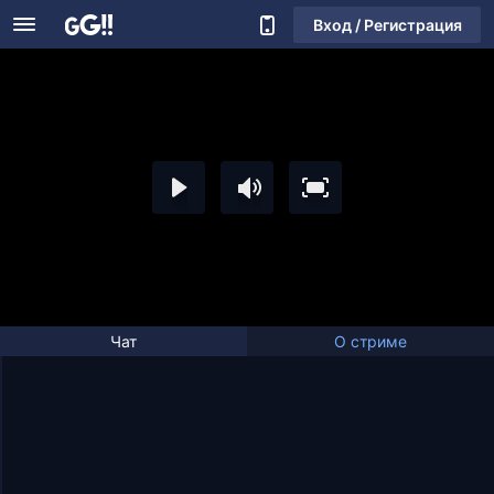
Вход / Регистрация
Чат
О стриме