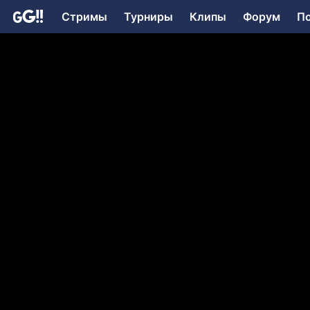
Стримы
Турниры
Клипы
Форум
П