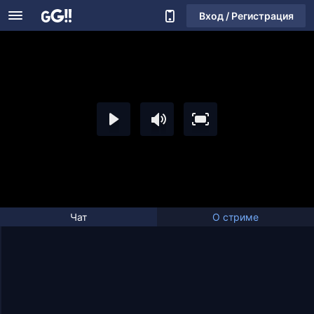
Вход / Регистрация
Чат
О стриме