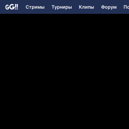
Стримы
Турниры
Клипы
Форум
П