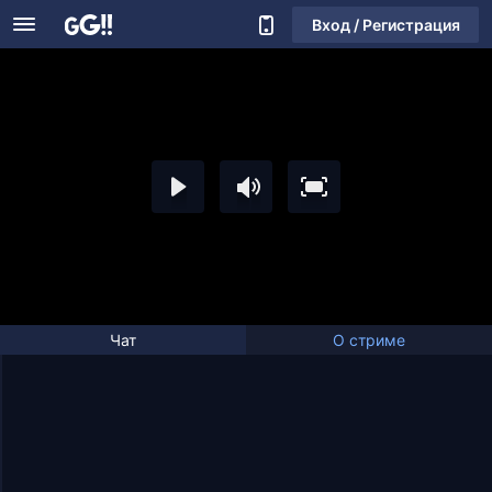
Вход / Регистрация
Чат
О стриме