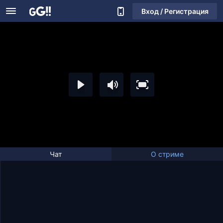
Вход / Регистрация
Чат
О стриме