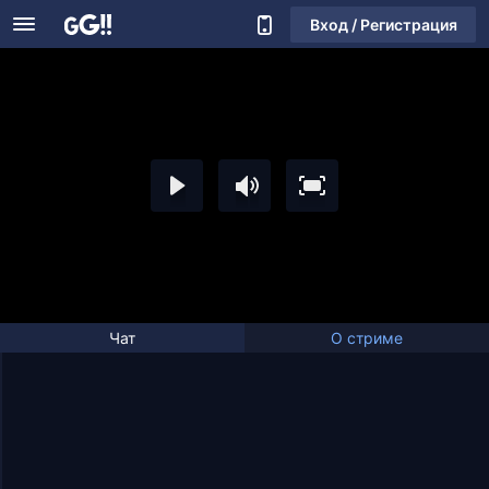
Вход / Регистрация
Чат
О стриме