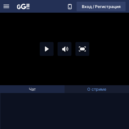
Вход / Регистрация
Чат
О стриме