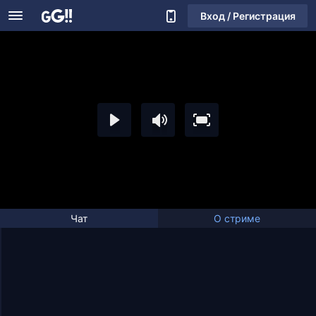
Вход / Регистрация
Чат
О стриме