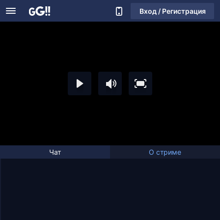
Вход / Регистрация
Чат
О стриме