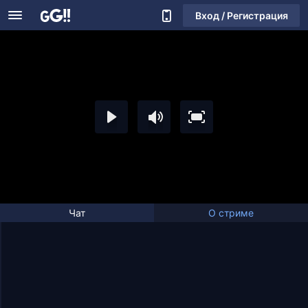
Вход / Регистрация
Чат
О стриме