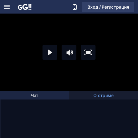
Вход / Регистрация
Чат
О стриме