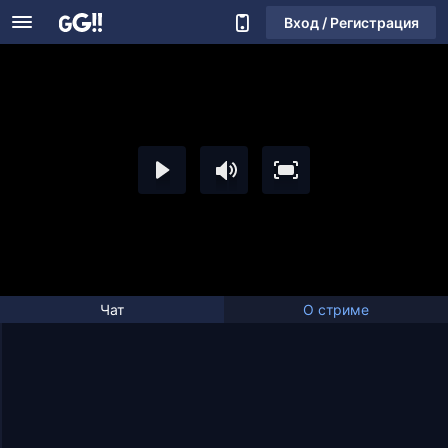
Вход / Регистрация
Чат
О стриме