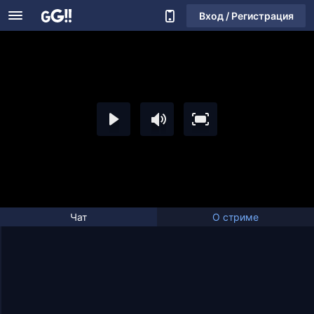
Вход / Регистрация
Чат
О стриме