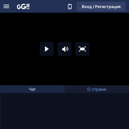
Вход / Регистрация
Чат
О стриме