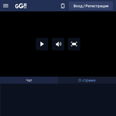
Вход / Регистрация
Чат
О стриме