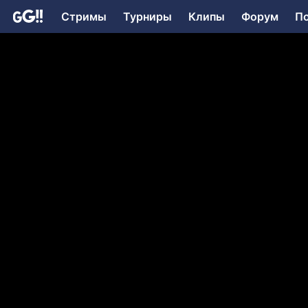
Стримы
Турниры
Клипы
Форум
П