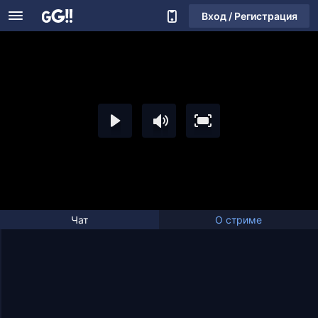
Вход / Регистрация
Чат
О стриме