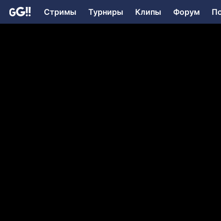
Стримы
Турниры
Клипы
Форум
П