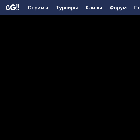
Стримы
Турниры
Клипы
Форум
П