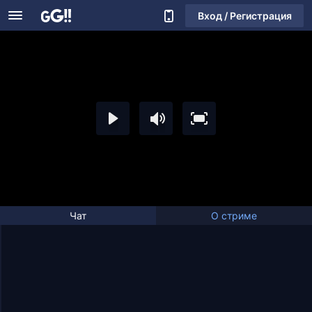
Вход / Регистрация
Чат
О стриме