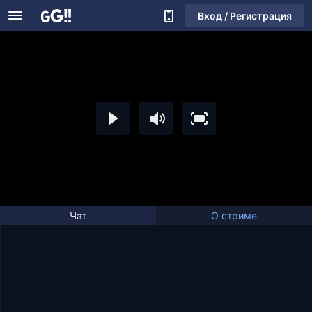
Вход / Регистрация
Чат
О стриме