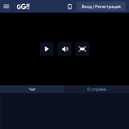
Вход / Регистрация
Чат
О стриме