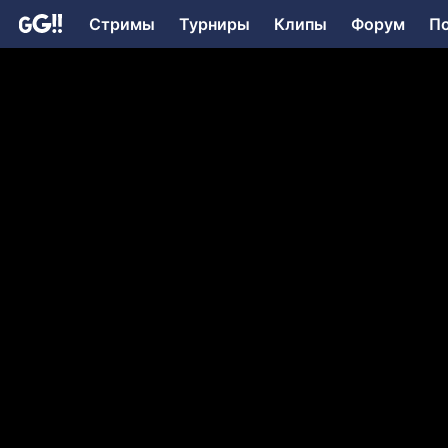
Стримы
Турниры
Клипы
Форум
П